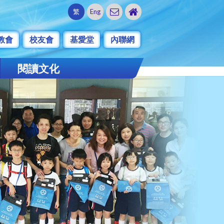
繁
Eng
教會
校友會
基愛堂
內聯網
閱讀文化