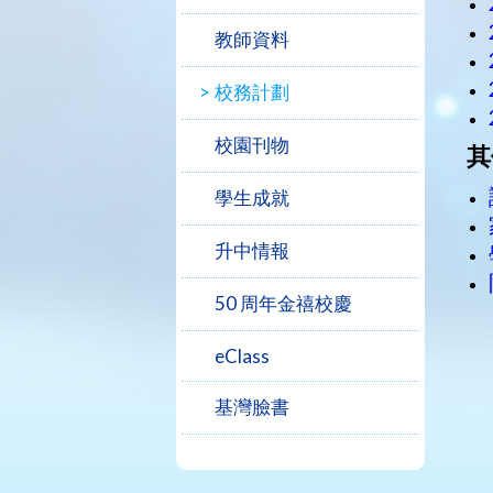
教師資料
校務計劃
校園刊物
其
學生成就
升中情報
50 周年金禧校慶
eClass
基灣臉書