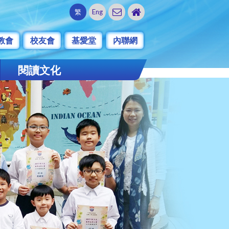
繁
Eng
教會
校友會
基愛堂
內聯網
閱讀文化