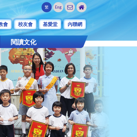
繁
Eng
教會
校友會
基愛堂
內聯網
閱讀文化