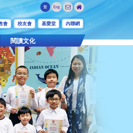
繁
Eng
教會
校友會
基愛堂
內聯網
閱讀文化