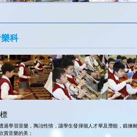
音樂科
標
透過學習音樂，陶冶性情，讓學生發揮個人才華及潛能，鍛煉
欣賞音樂的美；