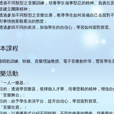
透過不同類型之音樂訓練，培養學生做事堅忍的精神、負責任
並建立團隊精神；
透過參加不同類型之音樂比賽，教導學生如何裝備自己去面對
對事情抱客觀看法的態度；
透過參與不同的表演，加強學生的自信心，學習如何面對群眾。
本課程
過唱歌訓練、聆聽、音樂理論教授、電子音樂創作等，豐富學生
樂活動
「一人一樂器」:
目的：透過學習樂器，發揮個人才華，培養堅毅的精神，增強自
「音樂舞台」:
目的：給予學生表演平台，提升自信心，學習面對群眾。
「音樂欣賞」：
目的：以廣播形式介紹不同時期、不同作曲家的樂曲，培養學生