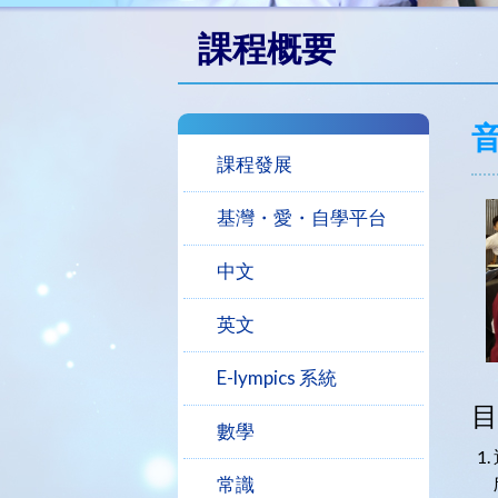
課程概要
課程發展
基灣・愛・自學平台
中文
英文
E-lympics 系統
目
數學
常識