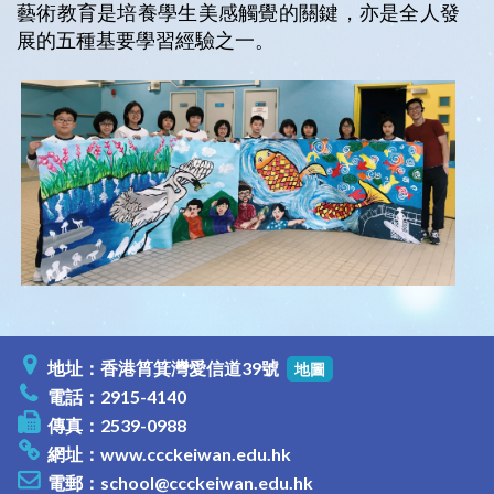
藝術教育是培養學生美感觸覺的關鍵，亦是全人發
展的五種基要學習經驗之一。
地址：香港筲箕灣愛信道39號
地圖
電話：2915-4140
傳真：2539-0988
網址：
www.ccckeiwan.edu.hk
電郵：
school@ccckeiwan.edu.hk