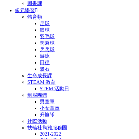
圖書課
多元學習
體育類
足球
籃球
羽毛球
閃避球
乒乓球
游泳
田徑
攀石
生命成長課
STEAM 教育
STEM 活動日
制服團體
男童軍
小女童軍
升旗隊
社際活動
扶輪社雋雅服務團
2021-2022