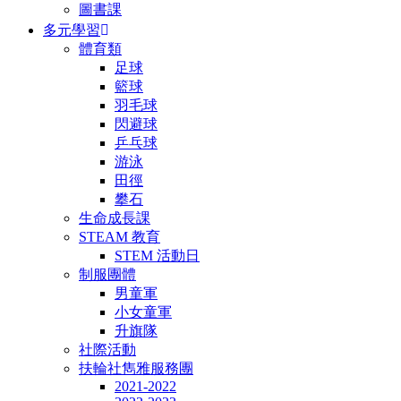
圖書課
多元學習
體育類
足球
籃球
羽毛球
閃避球
乒乓球
游泳
田徑
攀石
生命成長課
STEAM 教育
STEM 活動日
制服團體
男童軍
小女童軍
升旗隊
社際活動
扶輪社雋雅服務團
2021-2022