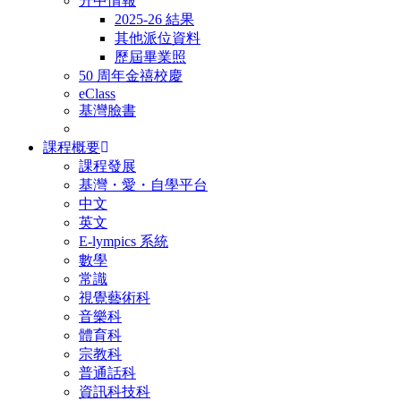
升中情報
2025-26 結果
其他派位資料
歷屆畢業照
50 周年金禧校慶
eClass
基灣臉書
課程概要
課程發展
基灣・愛・自學平台
中文
英文
E-lympics 系統
數學
常識
視覺藝術科
音樂科
體育科
宗教科
普通話科
資訊科技科