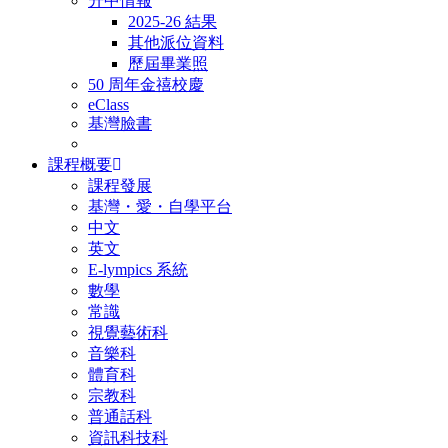
升中情報
2025-26 結果
其他派位資料
歷屆畢業照
50 周年金禧校慶
eClass
基灣臉書
課程概要
課程發展
基灣・愛・自學平台
中文
英文
E-lympics 系統
數學
常識
視覺藝術科
音樂科
體育科
宗教科
普通話科
資訊科技科