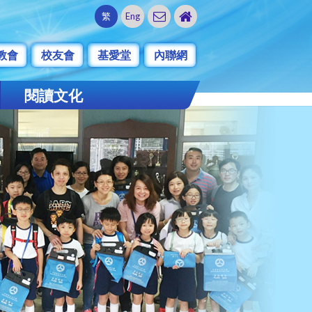
繁
Eng
教會
校友會
基愛堂
內聯網
閱讀文化