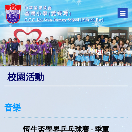
校園活動
音樂
恆生盃學界乒乓球賽 - 季軍