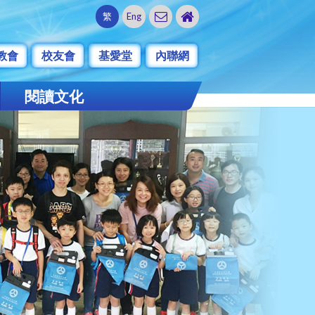
繁
Eng
教會
校友會
基愛堂
內聯網
閱讀文化