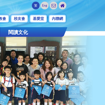
繁
Eng
教會
校友會
基愛堂
內聯網
閱讀文化