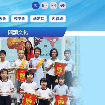
繁
Eng
教會
校友會
基愛堂
內聯網
閱讀文化