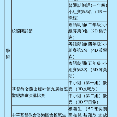
普通話朗誦(一年級)
小組賽第3名 （1B 王
璟程）
粵語朗誦(二年級)小
校際朗誦節
組賽第3名（2D 楊子
進）
粵語朗誦(四年級)小
組賽第3名 （4D 黃學
學
森）
術
粵語朗誦(五年級)小
組賽第3名 （5D 陳奕
朗）
中小組（第一組）優
異 （3D文晞欣）
基督教文藝出版社第九屆校際
聖經故事演講比賽
中小組（第二組）優
異 （3D 李日希）
模範生 （5D陳奕朗
中華基督教會香港區會模範生
高柏翹 黎穎欣 尤成