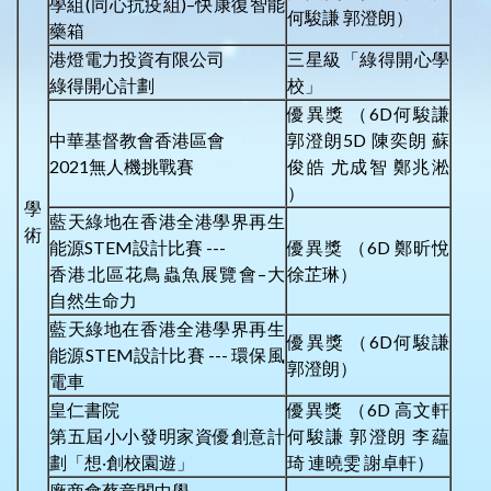
學組(同心抗疫組)–快康復智能
何駿謙 郭澄朗）
藥箱
港燈電力投資有限公司
三星級「綠得開心學
綠得開心計劃
校」
優異獎 （6D何駿謙
中華基督教會香港區會
郭澄朗5D 陳奕朗 蘇
2021無人機挑戰賽
俊皓 尤成智 鄭兆淞
）
學
藍天綠地在香港全港學界再生
術
能源STEM設計比賽 ---
優異獎 （6D 鄭昕悅
香港北區花鳥蟲魚展覽會–大
徐芷琳）
自然生命力
藍天綠地在香港全港學界再生
優異獎 （6D何駿謙
能源STEM設計比賽 --- 環保風
郭澄朗）
電車
皇仁書院
優異獎 （6D 高文軒
第五屆小小發明家資優創意計
何駿謙 郭澄朗 李藴
劃「想‧創校園遊」
琦 連曉雯 謝卓軒）
廠商會蔡章閣中學