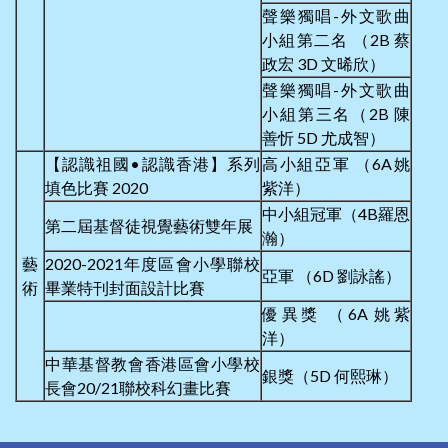
聲樂獨唱-外文歌曲
小組第二名 （2B 蔡
政宏 3D 文晞欣）
聲樂獨唱-外文歌曲
小組第三名（2B 陳
善忻 5D 尤成智）
【認識祖國•認識香港】系列
高小組亞軍 （6A姚
填色比賽 2020
紫洋）
中小組冠軍（4B羅恩
第二屆基督徒視覺藝術雙年展
瀚）
藝
2020-2021年度區會小學聯校
亞軍 （6D 劉詠謠）
術
畢業特刊封面設計比賽
優異獎 （6A 姚紫
洋）
中華基督教會香港區會小學校
銀獎（5D 何熙琳）
長會20/21聯校科幻畫比賽