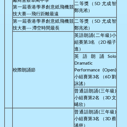
二等獎（5D 尤成智
第一屆香港學界創意紙飛機競
鄭兆淞）
技大賽---飛行距離最遠
第一屆香港學界創意紙飛機競
二等獎（5D 尤成智
技大賽--- 滯空時間最長
鄭兆淞）
英語朗誦(二年級)小
組賽第3名 （2D 楊子
進）
英語朗誦Solo
Dramatic
校際朗誦節
Performance (Open)
小組賽第3名 （6D 劉
詠謠）
普通話朗誦(三年級)
小組賽第2名 （3D 文
晞欣）
普通話朗誦(三年級)
小組賽第3名 （3D 蔡
浠慈）