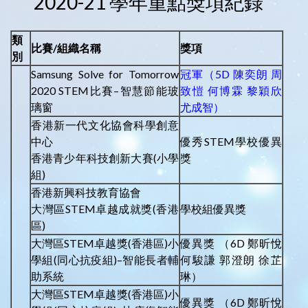
2020-21 學年重點獎項紀錄
類
比賽/組織名稱
獎項
別
Samsung Solve for Tomorrow
冠軍（5D 陳奕朗 周
2020 STEM比賽–智慧節能玻
致愷 何博霖 黎穎欣
璃窗
尤成智）
香港新一代文化協會科學創意
中心
優秀STEM學校優異
香港青少年科技創新大賽(小學
獎
組)
香港新興科技教育協會
大灣區STEM卓越成就獎(香港
學校組優異獎
區)
大灣區STEM卓越獎(香港區)小
優異獎 （6D 鄭昕悅
學組(同心抗疫組)–智能長者輔
何駿謙 郭澄朗 徐芷
助系統
琳）
大灣區STEM卓越獎(香港區)小
優異獎 （6D 鄭昕悅