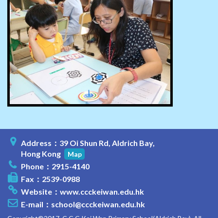
Address：39 Oi Shun Rd, Aldrich Bay,
Hong Kong
Map
Phone：2915-4140
Fax：2539-0988
Website：
www.ccckeiwan.edu.hk
E-mail：
school@ccckeiwan.edu.hk