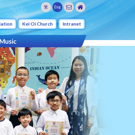
繁
Eng
iation
Kei Oi Church
Intranet
 Music