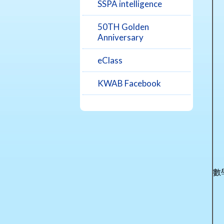
SSPA intelligence
50TH Golden
Anniversary
eClass
KWAB Facebook
數