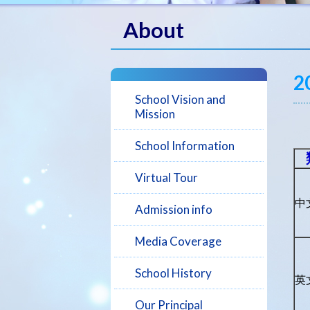
About
2
School Vision and
Mission
School Information
Virtual Tour
中
Admission info
Media Coverage
School History
英
Our Principal