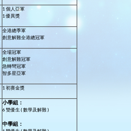
1 個人亞軍
1 優異獎
全港總季軍
創意解難全港總冠軍
全場冠軍
創意解難冠軍
急轉彎冠軍
智多星亞軍
1 初賽金獎
小學組：
6 雙優生 ( 數學及解難 )
中學組：
1 雙優生 ( 數學及解難 )