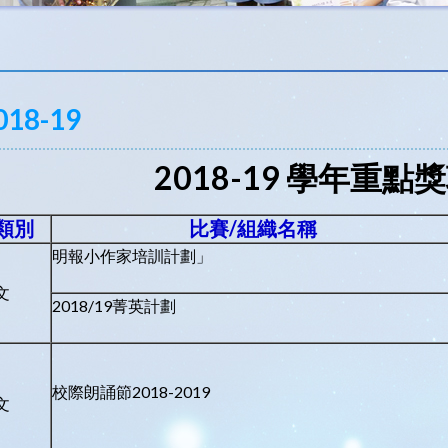
018-19
2018-19 學年重點
類別
比賽
/
組織名稱
明報小作家培訓計劃」
文
2018/19菁英計劃
校際朗誦節2018-2019
文