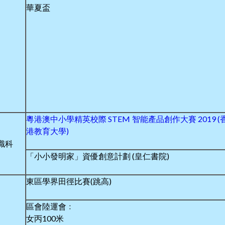
華夏盃
粵港澳中小學精英校際 STEM 智能產品創作大賽 2019 (
港教育大學)
識科
「小小發明家」資優創意計劃 (皇仁書院)
東區學界田徑比賽(跳高)
區會陸運會﹕
女丙100米