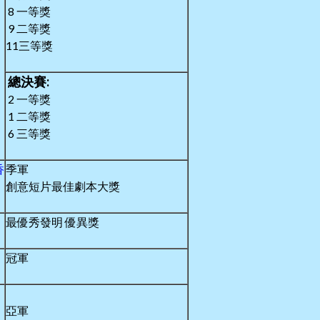
8 一等獎
9 二等獎
11三等獎
總決賽:
2 一等獎
1 二等獎
6 三等獎
香
季軍
創意短片最佳劇本大獎
最優秀發明 優異獎
冠軍
亞軍