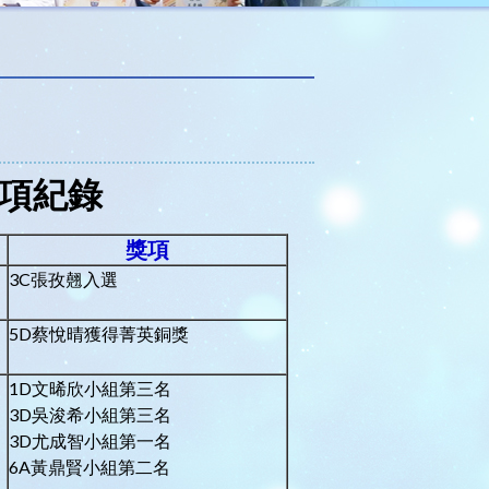
獎項紀錄
獎項
3C張孜翹入選
5D蔡悅晴獲得菁英銅獎
1D文晞欣小組第三名
3D吳浚希小組第三名
3D尤成智小組第一名
6A黃鼎賢小組第二名