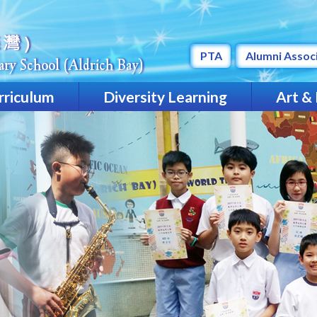
PTA
Alumni Assoc
rriculum
Diversity Learning
Art &