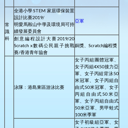
全港小學 STEM 家居環保裝置
設計比賽2019/
亞軍
明愛馬鞍山中學及環境局可持
常
續發展委員會
識
科
創意編程設計大賽2019/20
Scratch x數碼公民親子挑戰
銅獎、Scratch編程獎
賽/香港青年協會
女子丙組團體冠軍、
女子丙組4X50接力亞
軍、女子丙組背泳50
米冠軍、女子丙組自
泳隊﹕港島東區游泳比賽
由式50米冠軍、女子
丙組自由式50米亞
軍、女子丙組自由式
50米亞軍、男甲蛙式
100米季軍
女子初級組亞軍、女