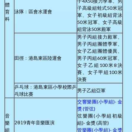
子4X50接力季軍、男
體
子高級組蛙式50米冠
泳隊﹕區會水運會
育
軍、女子初級組背泳
科
50米冠軍、女子高級
組背泳50米殿軍
男子丙組接力殿軍、
男子丙組團體季軍、
女子乙組團體優異、
田徑﹕港島東區陸運會
男子丙組60米冠軍、
女子乙組100米8決
賽、女子甲組100米
決賽
乒乓球﹕港島東區小學校際乒
男子乙組亞軍
乓球比賽
交響樂團(小學組)- 金
獎 (管弦)
音
弦樂團(小學組初級
樂
2019青年音樂匯演
組)- 金獎 (高管)
組
管樂團(小學組)- 金獎