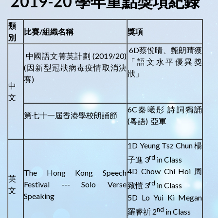
2019-20 學年重點獎項紀錄
類
比賽
/
組織名稱
獎項
別
6D蔡悅晴、甄朗晴獲
中國語文菁英計劃 (2019/20)
「語文水平優異獎
(因新型冠狀病毒疫情取消決
狀」
賽)
中
文
6C秦曦彤 詩詞獨誦
第七十一屆香港學校朗誦節
(粵語) 亞軍
1D Yeung Tsz Chun 楊
rd
子進 3
in Class
4D Chow Chi Hoi 周
The Hong Kong Speech
英
rd
Festival --- Solo Verse
致愷 3
in Class
文
Speaking
5D Lo Yui Ki Megan
nd
羅睿祈 2
in Class