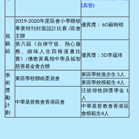
(高管)
2019-2020年度區會小學聯校
優異獎： 6D蘇映晴
畢業特刊封面設計比賽 /區會
主辦
視
藝
第六屆《自律守規、熱心服
組
務、細味人生四格漫畫比
優異獎：5D李蘊琦
賽》/佛教黃鳳翎中學及福智
慈善基金會合辦
東區學校進步生 5人
學
東區學校聯絡委員會
東區學校模範生 4人
術
獎
汪彼得牧師獎學金 1
勵
人
中華基督教會香港區會
計
中華基督教會香港區
劃
會模範生4人