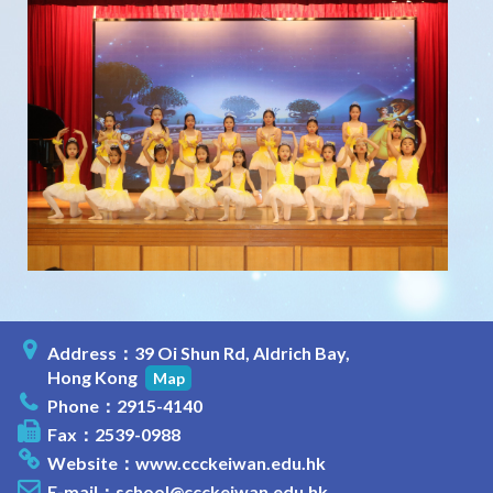
Address：39 Oi Shun Rd, Aldrich Bay,
Hong Kong
Map
Phone：2915-4140
Fax：2539-0988
Website：
www.ccckeiwan.edu.hk
E-mail：
school@ccckeiwan.edu.hk